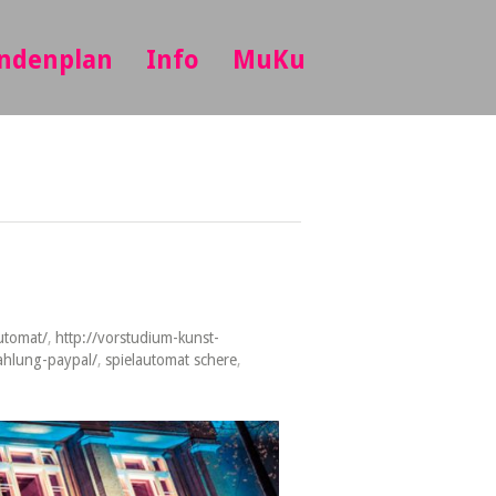
ndenplan
Info
MuKu
utomat/
,
http://vorstudium-kunst-
zahlung-paypal/
,
spielautomat schere
,