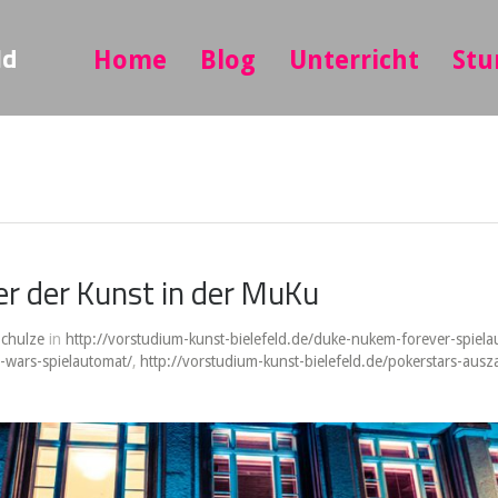
ld
Home
Blog
Unterricht
Stu
er der Kunst in der MuKu
Schulze
in
http://vorstudium-kunst-bielefeld.de/duke-nukem-forever-spiela
l-wars-spielautomat/
,
http://vorstudium-kunst-bielefeld.de/pokerstars-aus