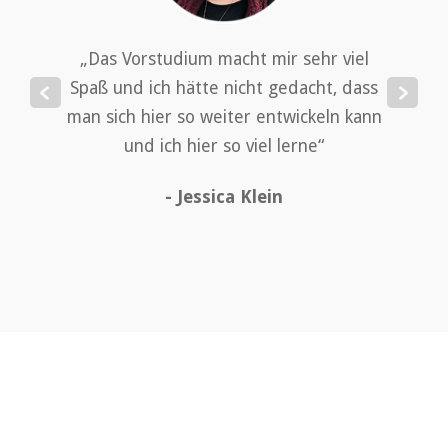
„Das Vorstudium macht mir sehr viel
Spaß und ich hätte nicht gedacht, dass
man sich hier so weiter entwickeln kann
- Kimberley Frevert
und ich hier so viel lerne“
- Lukas Engelbrecht
- Jessica Klein
- Merle Berheide