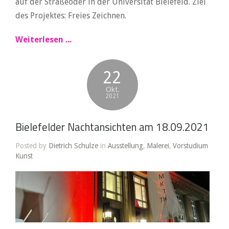
auf der Straßeoder in der Universität Bielefeld. Ziel
des Projektes: Freies Zeichnen.
Weiterlesen ...
22
Okt.
2021
Bielefelder Nachtansichten am 18.09.2021
Posted by
Dietrich Schulze
in
Ausstellung
,
Malerei
,
Vorstudium
Kunst