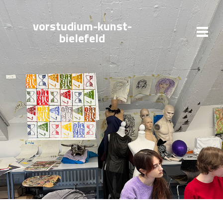
vorstudium-kunst-
bielefeld
BEREITE DICH
WIR STARTEN MITTWOCH
ZEIGE DEINE ARBEITEN
OPTIMAL AUF DIE
02.09.2026!
PRÜFUNG VOR