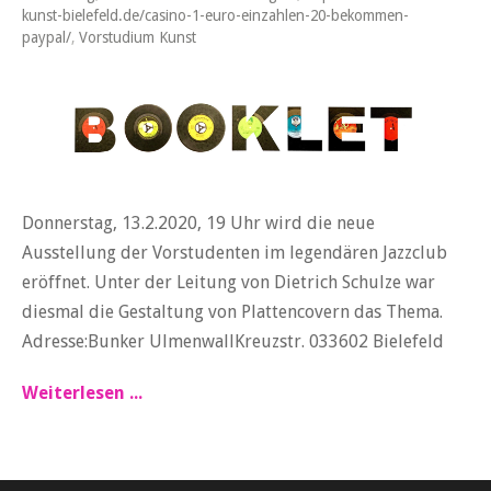
kunst-bielefeld.de/casino-1-euro-einzahlen-20-bekommen-
paypal/
,
Vorstudium Kunst
Donnerstag, 13.2.2020, 19 Uhr wird die neue
Ausstellung der Vorstudenten im legendären Jazzclub
eröffnet. Unter der Leitung von Dietrich Schulze war
diesmal die Gestaltung von Plattencovern das Thema.
Adresse:Bunker UlmenwallKreuzstr. 033602 Bielefeld
Weiterlesen ...