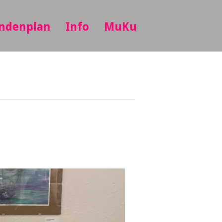
ndenplan
Info
MuKu