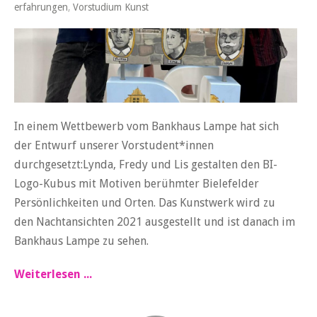
erfahrungen
,
Vorstudium Kunst
In einem Wettbewerb vom Bankhaus Lampe hat sich
der Entwurf unserer Vorstudent*innen
durchgesetzt:Lynda, Fredy und Lis gestalten den BI-
Logo-Kubus mit Motiven berühmter Bielefelder
Persönlichkeiten und Orten. Das Kunstwerk wird zu
den Nachtansichten 2021 ausgestellt und ist danach im
Bankhaus Lampe zu sehen.
Weiterlesen ...