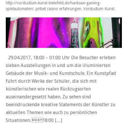
http://vorstudium-kunst-bielefeld.de/hacksaw-gaming-
spielautomaten/
,
pribet casino erfahrungen
,
Vorstudium Kunst
29.04.2017, 18:00 – 01:00 Uhr Die Besucher erleben
sieben Ausstellungen in und um die illuminierten
Gebäude der Musik- und Kunstschule. Ein Kunstpfad
führt durch Werke der Schüler, die sich mit
künstlerischen wie realen Rückzugsorten
auseinandergesetzt haben. Zu sehen sind
beeindruckende kreative Statements der Künstler zu
aktuellen Themen wie auch zu persönlichen
Situationen.  18:00 […]