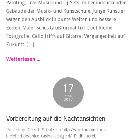
Painting, Live-Musik und Dj-Sets im beeindruckenden
Gebäude der Musik- und Kunstschule. Junge Künstler
wagen den Ausblick in bunte Welten und bessere
Zeiten. Malerisches Großformat trifft auf kleine
Fotografie, Cello trifft auf Gitarre, Vergangenheit auf
Zukunft. […]
Weiterlesen ...
17
Feb.
2017
Vorbereitung auf die Nachtansichten
Posted by
Dietrich Schulze
in
http://vorstudium-kunst-
bielefeld.de/tipico-casino-echtgeld/
,
Bildhauerei
,