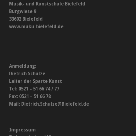
Musik- und Kunstschule Bielefeld
Burgwiese 9
33602 Bielefeld
www.muku-bielefeld.de
Anmeldung:
Dietrich Schulze
Leiter der Sparte Kunst
Tel: 0521 – 51 66 74 / 77
Fax: 0521 – 51 66 78
Mail:
Dietrich.Schulze@Bielefeld.de
Impressum