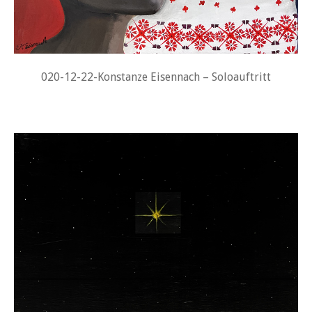
020-12-22-Konstanze Eisennach – Soloauftritt