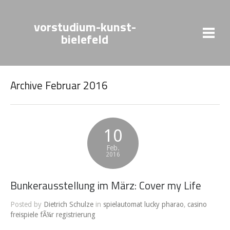
vorstudium-kunst-
bielefeld
Archive Februar 2016
10
Feb.
2016
Bunkerausstellung im März: Cover my Life
Posted by
Dietrich Schulze
in
spielautomat lucky pharao
,
casino
freispiele fÃ¼r registrierung