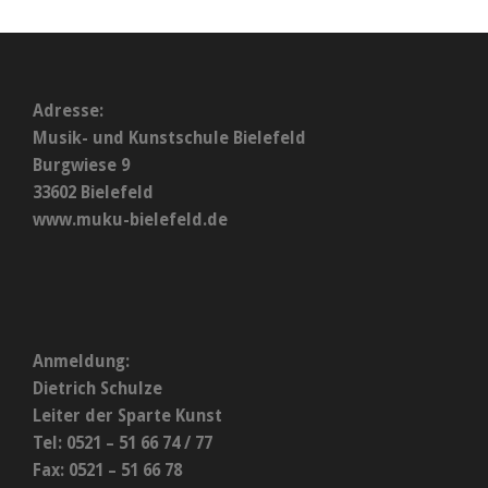
Adresse:
Musik- und Kunstschule Bielefeld
Burgwiese 9
33602 Bielefeld
www.muku-bielefeld.de
Anmeldung:
Dietrich Schulze
Leiter der Sparte Kunst
Tel: 0521 – 51 66 74 / 77
Fax: 0521 – 51 66 78