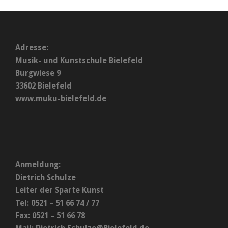
Adresse:
Musik- und Kunstschule Bielefeld
Burgwiese 9
33602 Bielefeld
www.muku-bielefeld.de
Anmeldung:
Dietrich Schulze
Leiter der Sparte Kunst
Tel: 0521 – 51 66 74 / 77
Fax: 0521 – 51 66 78