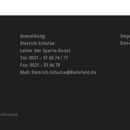
Imp
Anmeldung:
Dat
Dietrich Schulze
Leiter der Sparte Kunst
Tel: 0521 – 51 66 74 / 77
Fax: 0521 – 51 66 78
Mail:
Dietrich.Schulze@Bielefeld.de
ts Reserved.