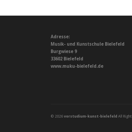
Adresse:
Musik- und Kunstschule Bielefeld
Burgwiese 9
33602 Bielefeld
www.muku-bielefeld.de
© 2026
vorstudium-kunst-bielefeld
All Righ