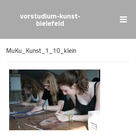
vorstudium-kunst-
bielefeld
MuKu_Kunst_1_10_klein