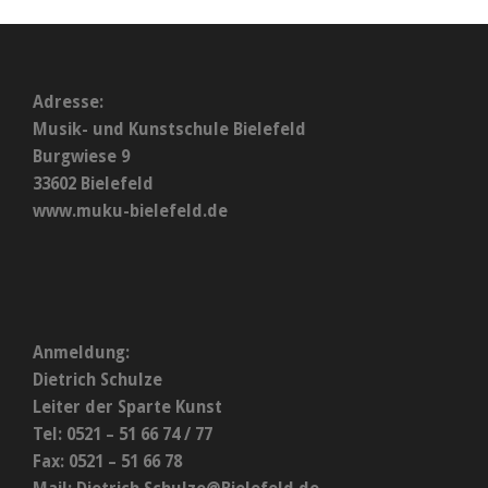
Adresse:
Musik- und Kunstschule Bielefeld
Burgwiese 9
33602 Bielefeld
www.muku-bielefeld.de
Anmeldung:
Dietrich Schulze
Leiter der Sparte Kunst
Tel: 0521 – 51 66 74 / 77
Fax: 0521 – 51 66 78