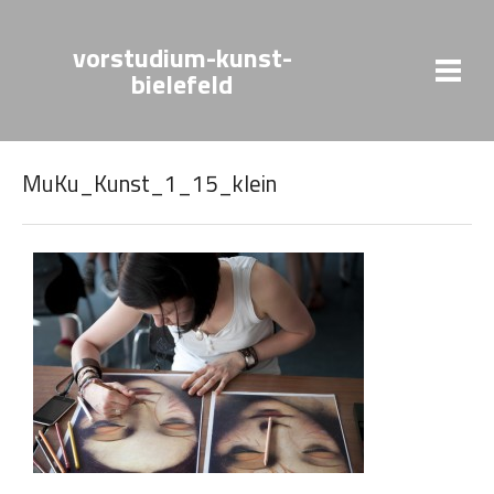
vorstudium-kunst-
bielefeld
MuKu_Kunst_1_15_klein