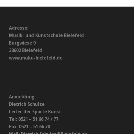
Adresse:
Musik- und Kunstschule Bielefeld
Burgwiese 9
33602 Bielefeld
www.muku-bielefeld.de
Anmeldung:
Dietrich Schulze
Leiter der Sparte Kunst
Tel: 0521 – 51 66 74 / 77
Fax: 0521 – 51 66 78