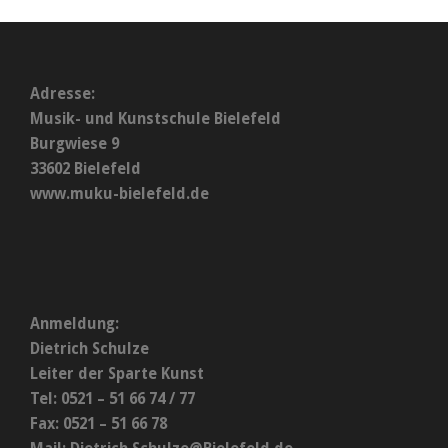
Adresse:
Musik- und Kunstschule Bielefeld
Burgwiese 9
33602 Bielefeld
www.muku-bielefeld.de
Anmeldung:
Dietrich Schulze
Leiter der Sparte Kunst
Tel: 0521 – 51 66 74 / 77
Fax: 0521 – 51 66 78