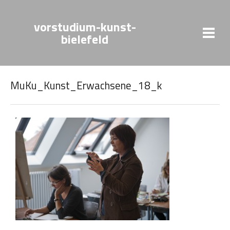
vorstudium-kunst-
bielefeld
MuKu_Kunst_Erwachsene_18_k