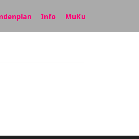
ndenplan
Info
MuKu