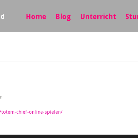
ld
Home
Blog
Unterricht
Stu
in
/totem-chief-online-spielen/