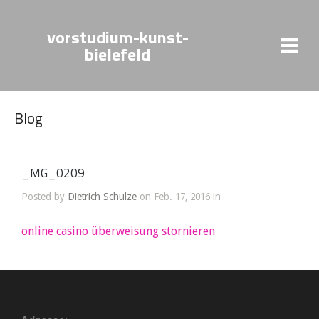
vorstudium-kunst-
bielefeld
Blog
_MG_0209
Posted by
Dietrich Schulze
on Feb. 17, 2016 in
online casino überweisung stornieren