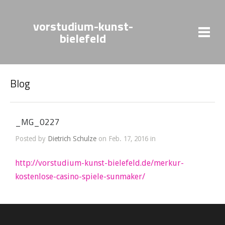
vorstudium-kunst-
bielefeld
Blog
_MG_0227
Posted by
Dietrich Schulze
on Feb. 17, 2016 in
http://vorstudium-kunst-bielefeld.de/merkur-
kostenlose-casino-spiele-sunmaker/