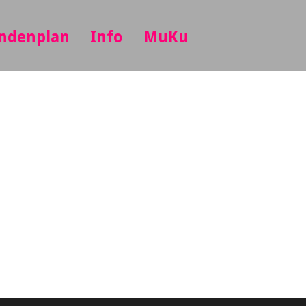
ndenplan
Info
MuKu