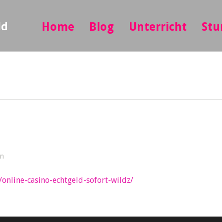
ld
Home
Blog
Unterricht
Stu
in
/online-casino-echtgeld-sofort-wildz/