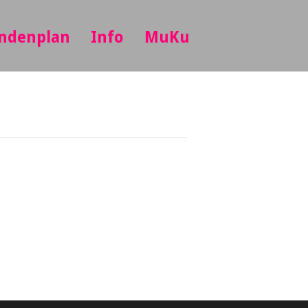
ndenplan
Info
MuKu