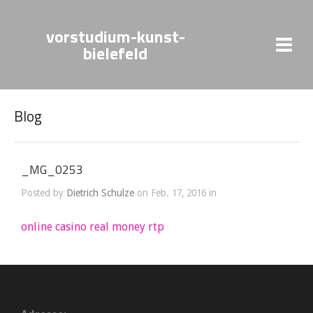
vorstudium-kunst-
bielefeld
Blog
_MG_0253
Posted by
Dietrich Schulze
on Feb. 17, 2016 in
online casino real money rtp