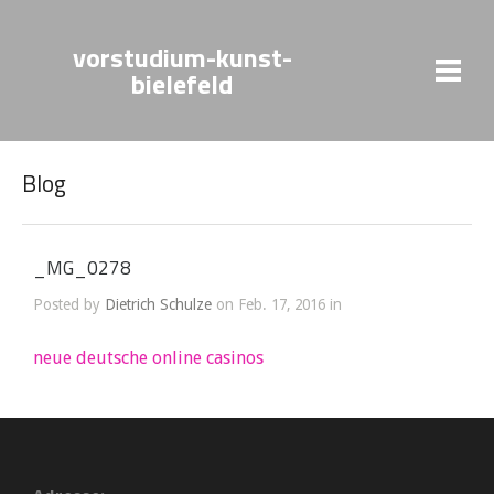
vorstudium-kunst-
bielefeld
Blog
_MG_0278
Posted by
Dietrich Schulze
on Feb. 17, 2016 in
neue deutsche online casinos