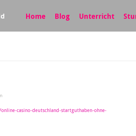
ld
Home
Blog
Unterricht
Stu
in
e/online-casino-deutschland-startguthaben-ohne-