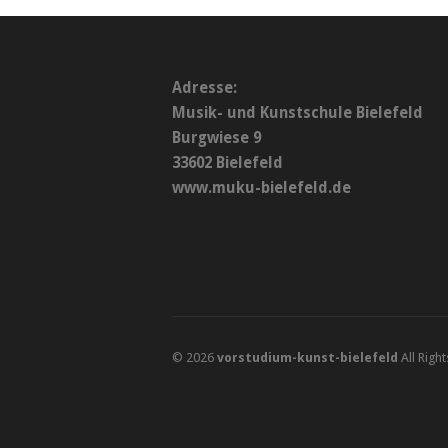
Adresse:
Musik- und Kunstschule Bielefeld
Burgwiese 9
33602 Bielefeld
www.muku-bielefeld.de
© 2026
vorstudium-kunst-bielefeld
All Righ