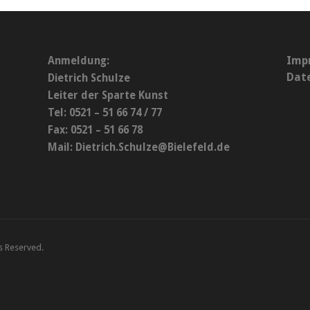
Imp
Anmeldung:
Dat
Dietrich Schulze
Leiter der Sparte Kunst
Tel: 0521 – 51 66 74 / 77
Fax: 0521 – 51 66 78
Mail:
Dietrich.Schulze@Bielefeld.de
ts Reserved.