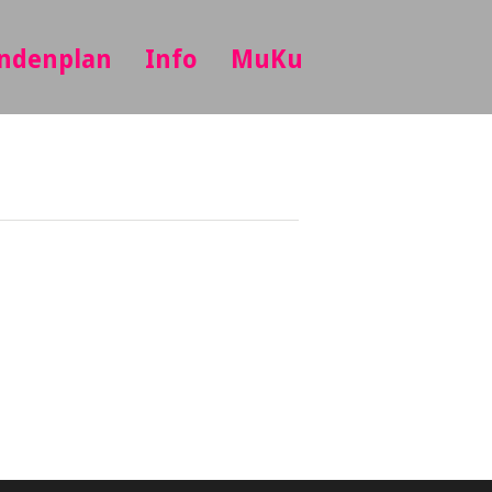
ndenplan
Info
MuKu