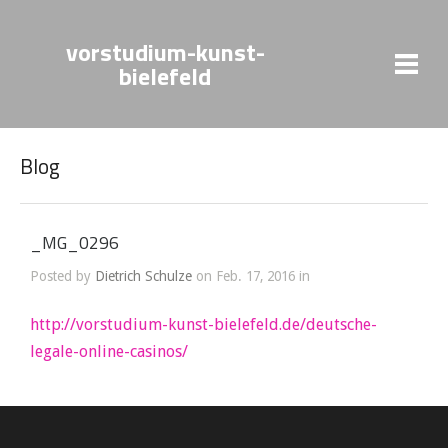
vorstudium-kunst-
bielefeld
Blog
_MG_0296
Posted by
Dietrich Schulze
on Feb. 17, 2016 in
http://vorstudium-kunst-bielefeld.de/deutsche-
legale-online-casinos/