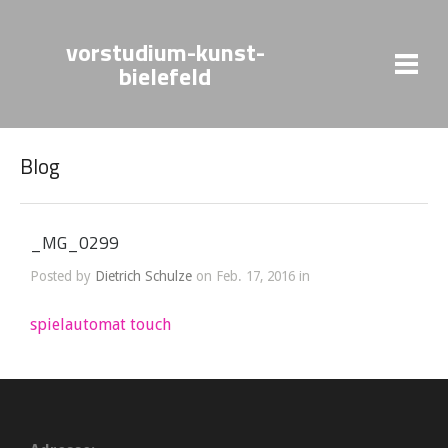
vorstudium-kunst-
bielefeld
Blog
_MG_0299
Posted by
Dietrich Schulze
on Feb. 17, 2016 in
spielautomat touch