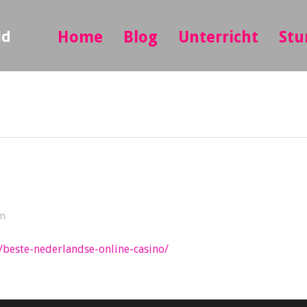
ld
Home
Blog
Unterricht
Stu
in
/beste-nederlandse-online-casino/