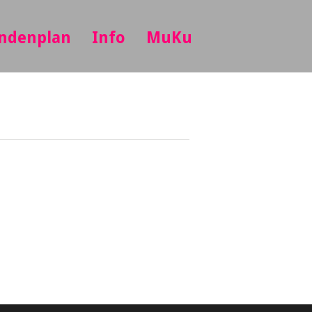
ndenplan
Info
MuKu