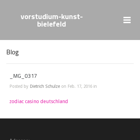
vorstudium-kunst-
bielefeld
Blog
_MG_0317
Posted by
Dietrich Schulze
on Feb. 17, 2016 in
zodiac casino deutschland