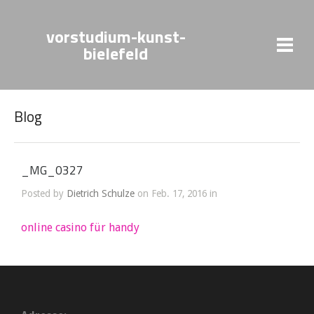
vorstudium-kunst-
bielefeld
Blog
_MG_0327
Posted by
Dietrich Schulze
on Feb. 17, 2016 in
online casino für handy