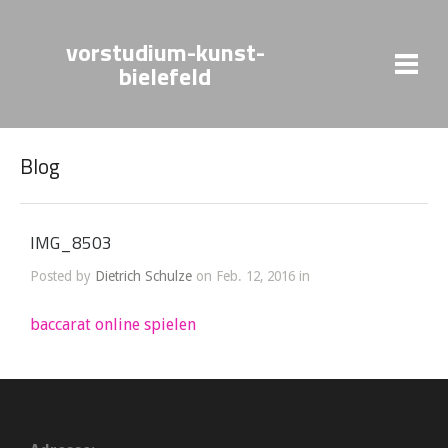
vorstudium-kunst-
bielefeld
Blog
IMG_8503
Posted by
Dietrich Schulze
on Feb. 12, 2016 in
baccarat online spielen