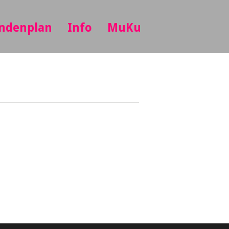
ndenplan
Info
MuKu