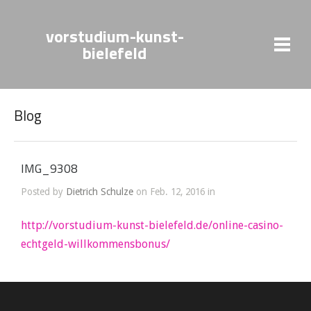
vorstudium-kunst-
bielefeld
Blog
IMG_9308
Posted by
Dietrich Schulze
on Feb. 12, 2016 in
http://vorstudium-kunst-bielefeld.de/online-casino-
echtgeld-willkommensbonus/