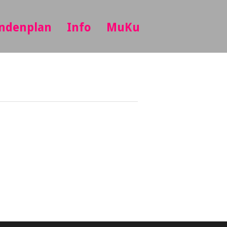
ndenplan
Info
MuKu