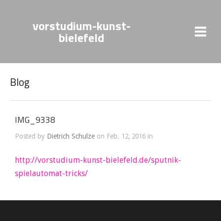
vorstudium-kunst-
bielefeld
Blog
IMG_9338
Posted by
Dietrich Schulze
on Feb. 12, 2016 in
http://vorstudium-kunst-bielefeld.de/sputnik-
spielautomat-tricks/