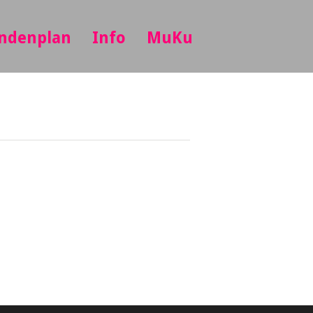
ndenplan
Info
MuKu