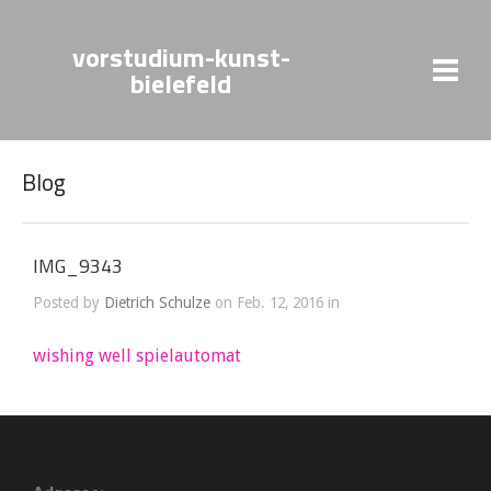
vorstudium-kunst-
bielefeld
Blog
IMG_9343
Posted by
Dietrich Schulze
on Feb. 12, 2016 in
wishing well spielautomat