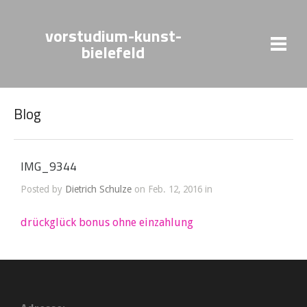
vorstudium-kunst-
bielefeld
Blog
IMG_9344
Posted by
Dietrich Schulze
on Feb. 12, 2016 in
drückglück bonus ohne einzahlung