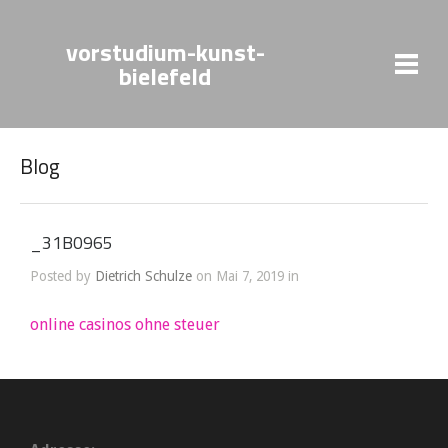
vorstudium-kunst-
bielefeld
Blog
_31B0965
Posted by
Dietrich Schulze
on Mai 7, 2019 in
online casinos ohne steuer