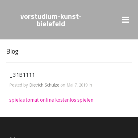
vorstudium-kunst-
bielefeld
Blog
_31B1111
Posted by
Dietrich Schulze
on Mai 7, 2019 in
spielautomat online kostenlos spielen