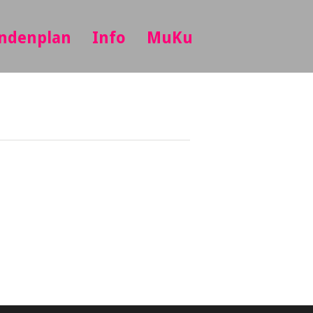
ndenplan
Info
MuKu