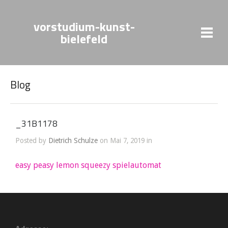
vorstudium-kunst-
bielefeld
Blog
_31B1178
Posted by
Dietrich Schulze
on Mai 7, 2019 in
easy peasy lemon squeezy spielautomat