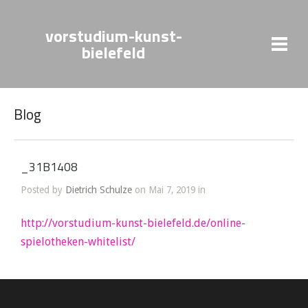
vorstudium-kunst-
bielefeld
Blog
_31B1408
Posted by
Dietrich Schulze
on Mai 7, 2019 in
http://vorstudium-kunst-bielefeld.de/online-
spielotheken-whitelist/