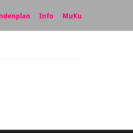
ndenplan
Info
MuKu