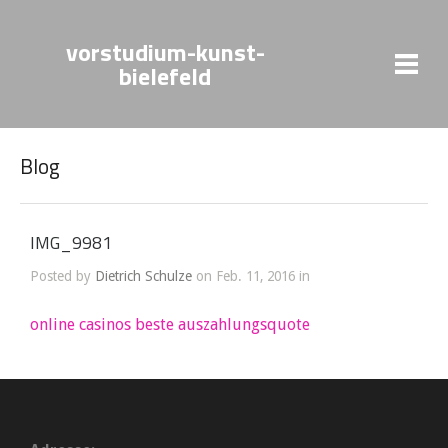
vorstudium-kunst-
bielefeld
Blog
IMG_9981
Posted by
Dietrich Schulze
on Feb. 11, 2016 in
online casinos beste auszahlungsquote