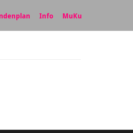
ndenplan
Info
MuKu