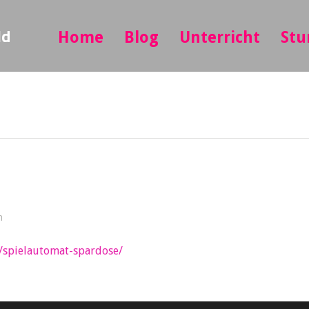
ld
Home
Blog
Unterricht
Stu
n
e/spielautomat-spardose/