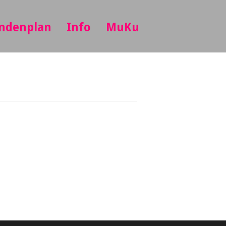
ndenplan
Info
MuKu