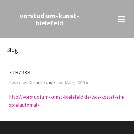
vorstudium-kunst-
bielefeld
Blog
31B7938
Posted by
Dietrich Schulze
on Mai 8, 2019 in
http://vorstudium-kunst-bielefeld.de/was-kostet-ein-
spielautomat/