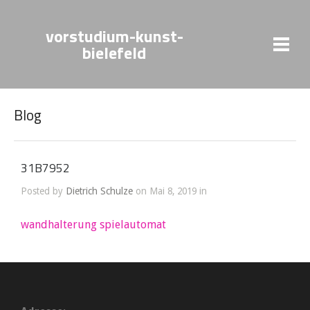
vorstudium-kunst-
bielefeld
Blog
31B7952
Posted by
Dietrich Schulze
on Mai 8, 2019 in
wandhalterung spielautomat