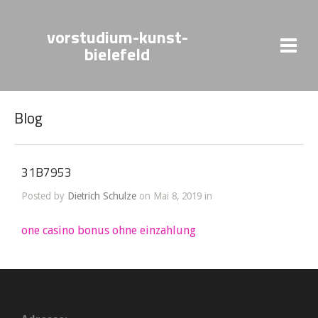
vorstudium-kunst-
bielefeld
Blog
31B7953
Posted by
Dietrich Schulze
on Mai 8, 2019 in
one casino bonus ohne einzahlung