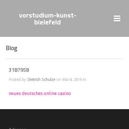
vorstudium-kunst-
bielefeld
Blog
31B7958
Posted by
Dietrich Schulze
on Mai 8, 2019 in
neues deutsches online casino