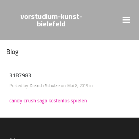
vorstudium-kunst-
bielefeld
Blog
31B7983
Posted by
Dietrich Schulze
on Mai 8, 2019 in
candy crush saga kostenlos spielen