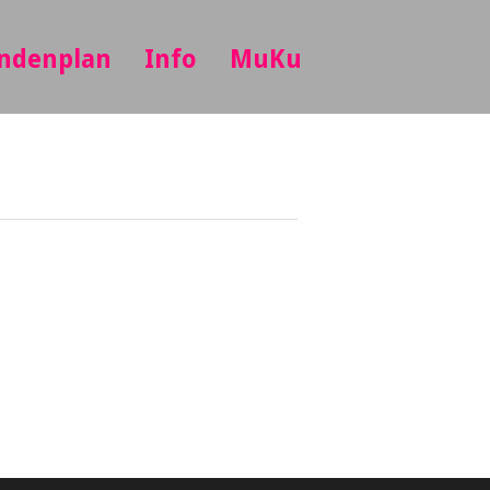
ndenplan
Info
MuKu