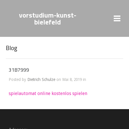
vorstudium-kunst-
bielefeld
Blog
31B7999
Posted by
Dietrich Schulze
on Mai 8, 2019 in
spielautomat online kostenlos spielen